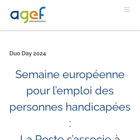
Passer
au
contenu
Duo Day 2024
Semaine européenne
pour l’emploi des
personnes handicapées
:
La Poste s’associe à